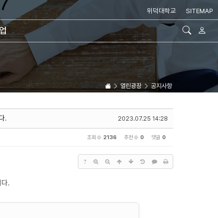
위덕대학교
SITEMAP
취업
열린광장
공지사항
다.
2023.07.25 14:28
조회 수
2136
추천 수
0
댓글
0
?
다.