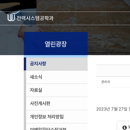
Sketchbook5, 스케치북5
Sketchbook5, 스케치북5
전력시스템
공학과
열린광장
공지사항
새소식
관리자
자료실
사진게시판
2023년 7월 27
개인정보 처리방침
이메일무단수집거부