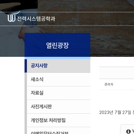
Sketchbook5, 스케치북5
Sketchbook5, 스케치북5
전력시스템
공학과
열린광장
공지사항
새소식
관리자
자료실
사진게시판
2023년 7월 27
개인정보 처리방침
이메일무단수집거부