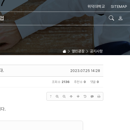
위덕대학교
SITEMAP
취업
열린광장
공지사항
다.
2023.07.25 14:28
조회 수
2136
추천 수
0
댓글
0
?
다.