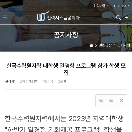
Sketchbook5, 스케치북5
Sketchbook5, 스케치북5
위덕대학교
SITEMAP
전력시스템
공학과
공지사항
열린광장
공지사항
한국수력원자력 대학생 일경험 프로그램 참가 학생 모
집
관리자1
조회 수
3681
추천 수
0
댓글
0
한국수력원자력에서는 2023년 지역대학생
"하반기 일경험 기회제공 프로그램" 학생을