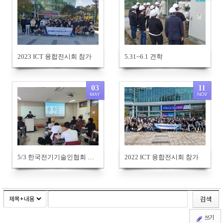
894
942
2023 ICT 융합전시회 참가
5.31~6.1 견학
03
11
MAY
NOV
902
944
5/3 한국전기기술인협회 특강
2022 ICT 융합전시회 참가
검색
쓰기