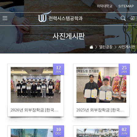
Sketchbook5, 스케치북5
Sketchbook5, 스케치북5
위덕대학교
SITEMAP
전력시스템
공학과
사진게시판
열린광장
사진게시판
12
25
JAN
JAN
707
806
2026년 외부장학금 [한국전기기술인협회 경북동도회] 공지
2025년 외부장학금 [한국전기기술인협회 경북동도회] 공지
10
02
DEC
JUN