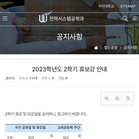
Sketchbook5, 스케치북5
Sketchbook5, 스케치북5
위덕대학교
SITEMAP
전력시스템
공학과
공지사항
열린광장
공지사항
2023학년도 2학기 휴보강 안내
관리자
조회 수
7114
추천 수
0
댓글
0
2학기 휴강 및 보강일을 공지하니, 참고하기 바랍니다.
국가 공휴일 및 휴강일
교육공동체 주간
요
요
구분
일자
일자