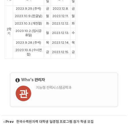
일
일
2023.9.29.(추석)
금
2023.12.8.
금
2023.10.9.(한글날)
월
2023.12.11.
월
2023.10.3.(개천절)
화
2023.12.12.
화
2학
2023.10.2.(임시공
월
2023.12.13.
수
기
휴일)
2023.9.28.(추석)
목
2023.12.14.
목
2023.10.6.(수시면
금
2023.12.15.
금
접)
Who's
관리자
지능형 전력시스템공학과
관
Prev
한국수력원자력 대학생 일경험 프로그램 참가 학생 모집