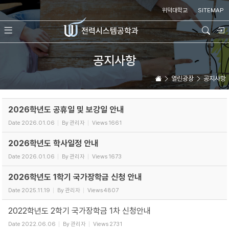
Sketchbook5, 스케치북5
Sketchbook5, 스케치북5
위덕대학교
SITEMAP
전력시스템
공학과
공지사항
열린광장
공지사항
2026학년도 공휴일 및 보강일 안내
Date
2026.01.06
By
관리자
Views
1661
2026학년도 학사일정 안내
Date
2026.01.06
By
관리자
Views
1673
2026학년도 1학기 국가장학금 신청 안내
Date
2025.11.19
By
관리자
Views
4807
2022학년도 2학기 국가장학금 1차 신청안내
Date
2022.06.06
By
관리자
Views
2731