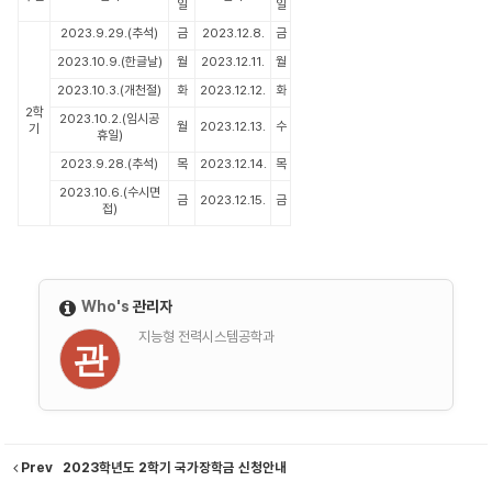
일
일
2023.9.29.(추석)
금
2023.12.8.
금
2023.10.9.(한글날)
월
2023.12.11.
월
2023.10.3.(개천절)
화
2023.12.12.
화
2학
2023.10.2.(임시공
월
2023.12.13.
수
기
휴일)
2023.9.28.(추석)
목
2023.12.14.
목
2023.10.6.(수시면
금
2023.12.15.
금
접)
Who's
관리자
지능형 전력시스템공학과
관
Prev
2023학년도 2학기 국가장학금 신청안내