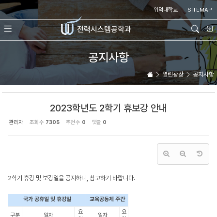
Sketchbook5, 스케치북5
Sketchbook5, 스케치북5
위덕대학교
SITEMAP
전력시스템
공학과
공지사항
열린광장
공지사항
2023학년도 2학기 휴보강 안내
관리자
조회 수
7305
추천 수
0
댓글
0
2학기 휴강 및 보강일을 공지하니, 참고하기 바랍니다.
국가 공휴일 및 휴강일
교육공동체 주간
요
요
구분
일자
일자