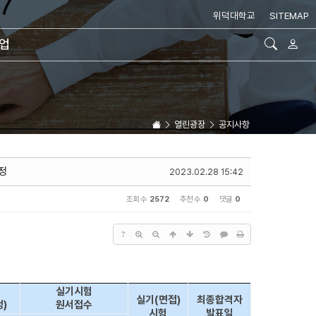
위덕대학교
SITEMAP
취업
열린광장
공지사항
정
2023.02.28 15:42
조회 수
2572
추천 수
0
댓글
0
?
실기시험
실기(면접)
최종합격자
)
원서접수
시험
발표일