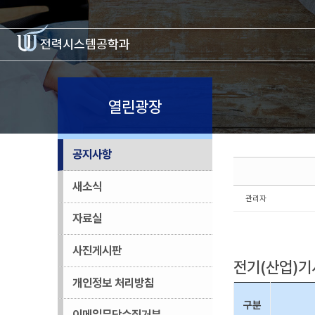
Sketchbook5, 스케치북5
Sketchbook5, 스케치북5
전력시스템
공학과
열린광장
공지사항
새소식
관리자
자료실
사진게시판
전기(산업)기
개인정보 처리방침
구분
이메일무단수집거부