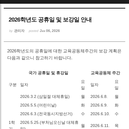
Sketchbook5, 스케치북5
2026학년도 공휴일 및 보강일 안내
관리자
Jan 06, 2026
by
posted
2026학년도의 공휴일에 대한 교육공동체주간의 보강 계획은
Sketchbook5, 스케치북5
다음과 같으니 참고하기 바랍니다.
국가 공휴일 및 휴강일
교육공동체 주간
요
요
구분
일자
일자
일
일
2026.3.2.(삼일절 대체휴일)
월
2026.6.8.
월
2026.5.5.(어린이날)
화
2026.6.9.
화
2026.6.3.(전국동시지방선거)
수
2026.6.10.
수
1학
2026.5.25.(부처님오신날 대체휴
월
2026.6.11.
목
기
일)