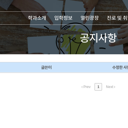
학과소개
입학정보
열린광장
진로 및 
공지사항
글쓴이
수정한 사
Prev
1
Next