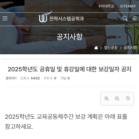
Sketchbook5, 스케치북5
Sketchbook5, 스케치북5
위덕대학교
SITEMAP
전력시스템
공학과
공지사항
열린광장
공지사항
2025학년도 공휴일 및 휴강일에 대한 보강일자 공지
관리자1
조회 수
5432
추천 수
0
댓글
0
2025학년도 교육공동체주간 보강 계획은 아래 표를
참고하세요.